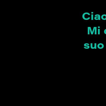
Ciao
Mi 
suo 