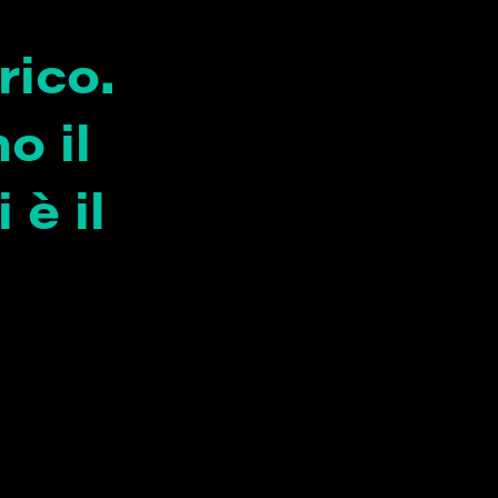
rico.
o il
 è il