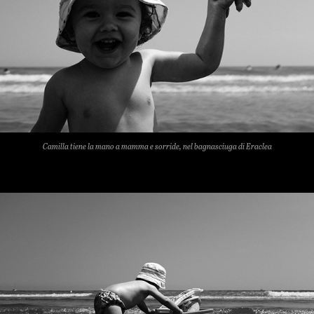
Camilla tiene la mano a mamma e sorride, nel bagnasciuga di Eraclea