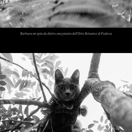
Barbara mi spia da dietro una pianta dell'Orto Botanico di Padova